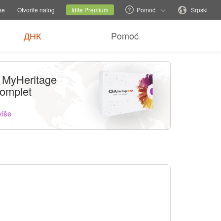
baci porodični sajt
Trenutni sajt
Promenite jezik
se
Otvorite nalog
Idite Premium
Pomoć
Srpski
ДНК
Pomoć
 MyHeritage
omplet
više