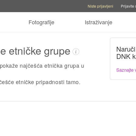
Opcije naloga
Opcije pomoći
Pre
Niste prijavljeni
Prijavite 
Fotografije
Istraživanje
je etničke grupe
Naruči
DNK k
pokaže najčešća etnička grupa u
Saznajte 
jčešće etničke pripadnosti tamo.