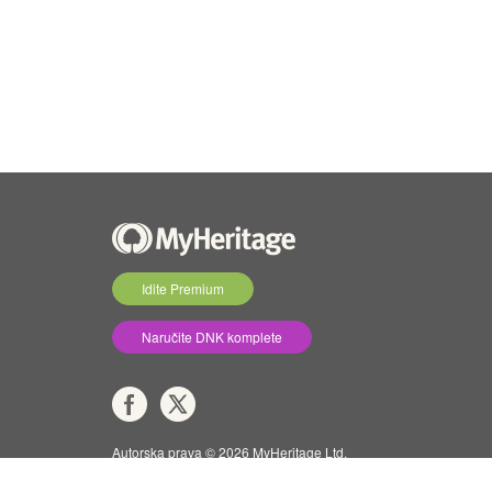
Idite Premium
Naručite DNK komplete
Autorska prava © 2026 MyHeritage Ltd.