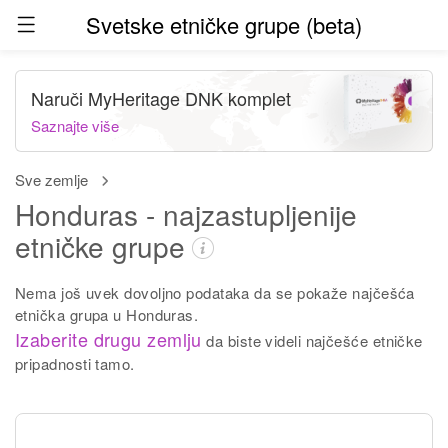
Svetske etničke grupe (beta)
Naruči MyHeritage DNK komplet
Saznajte više
Sve zemlje
Honduras - najzastupljenije
etničke grupe
Nema još uvek dovoljno podataka da se pokaže najčešća
etnička grupa u Honduras.
Izaberite drugu zemlju
da biste videli najčešće etničke
pripadnosti tamo.