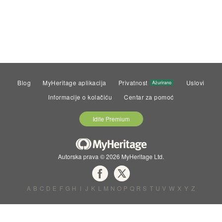
Blog
MyHeritage aplikacija
Privatnost
Uslovi
Ažurirano
Informacije o kolačiću
Centar za pomoć
Idite Premium
Autorska prava © 2026 MyHeritage Ltd.
A
B
C
D
E
F
G
H
I
J
K
L
M
N
O
P
Q
R
S
T
U
V
W
X
Y
Z