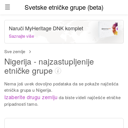
Svetske etničke grupe (beta)
Naruči MyHeritage DNK komplet
Saznajte više
Sve zemlje
Nigerija - najzastupljenije
etničke grupe
Nema još uvek dovoljno podataka da se pokaže najčešća
etnička grupa u Nigerija.
Izaberite drugu zemlju
da biste videli najčešće etničke
pripadnosti tamo.