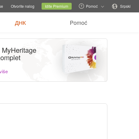
baci porodični sajt
Trenutni sajt
Promenite jezik
se
Otvorite nalog
Idite Premium
Pomoć
Srpski
ДНК
Pomoć
i MyHeritage
omplet
više