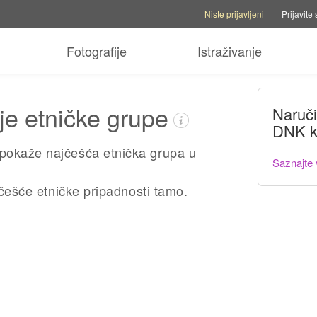
Opcije naloga
Opcije pomoći
Pre
Niste prijavljeni
Prijavite 
Fotografije
Istraživanje
je etničke grupe
Naruč
DNK k
pokaže najčešća etnička grupa u
Saznajte 
jčešće etničke pripadnosti tamo.