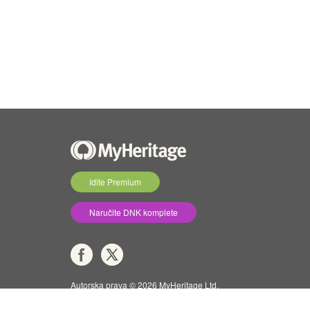
Idite Premium
Naručite DNK komplete
Autorska prava © 2026 MyHeritage Ltd.