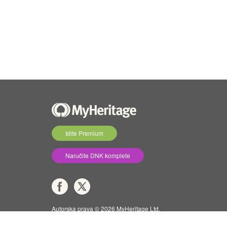
Idite Premium
Naručite DNK komplete
Autorska prava © 2026 MyHeritage Ltd.