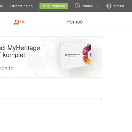
baci porodični sajt
Trenutni sajt
Promenite jezik
se
Otvorite nalog
Idite Premium
Pomoć
Srpski
ДНК
Pomoć
či MyHeritage
 komplet
te više