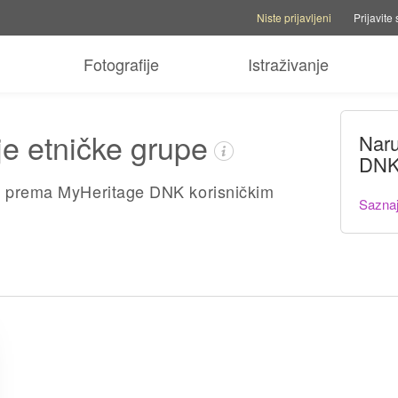
Opcije naloga
Opcije pomoći
Pre
Niste prijavljeni
Prijavite 
Fotografije
Istraživanje
ije etničke grupe
Naru
DNK
a, prema MyHeritage DNK korisničkim
Saznaj