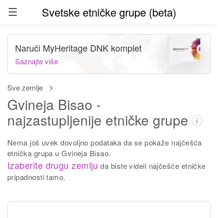
Svetske etničke grupe (beta)
Naruči MyHeritage DNK komplet
Saznajte više
Sve zemlje
Gvineja Bisao -
najzastupljenije etničke grupe
Nema još uvek dovoljno podataka da se pokaže najčešća
etnička grupa u Gvineja Bisao.
Izaberite drugu zemlju
da biste videli najčešće etničke
pripadnosti tamo.