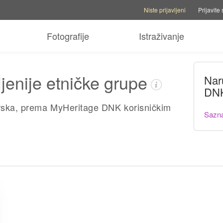
Opcije naloga
Opcije pomoći
Pre
Niste prijavljeni
Prijavite 
Fotografije
Istraživanje
jenije etničke grupe
Nar
DNK
rska, prema MyHeritage DNK korisničkim
Sazna