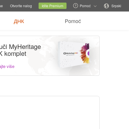
baci porodični sajt
Trenutni sajt
Promenite jezik
se
Otvorite nalog
Idite Premium
Pomoć
Srpski
ДНК
Pomoć
uči MyHeritage
 komplet
jte više