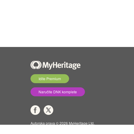
Idite Premium
Naručite DNK komplete
Autorska prava © 2026 MyHeritage Ltd.