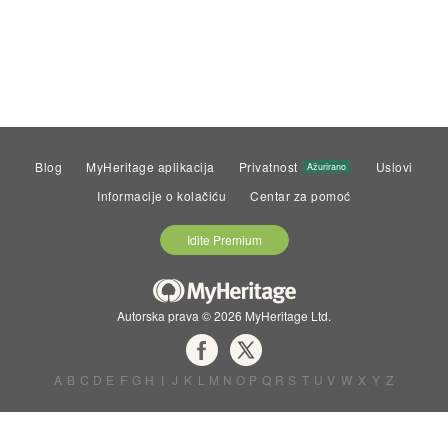
Blog
MyHeritage aplikacija
Privatnost
Uslovi
Ažurirano
Informacije o kolačiću
Centar za pomoć
Idite Premium
Autorska prava © 2026 MyHeritage Ltd.
A
B
C
D
E
F
G
H
I
J
K
L
M
N
O
P
Q
R
S
T
U
V
W
X
Y
Z